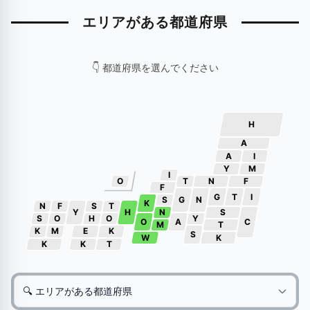
エリアがある都道府県
👇 都道府県を選んでください
H
A
A
I
Y
M
I
O
T
N
F
F
G
T
I
S
G
N
K
N
F
S
T
Y
H
N
S
S
O
H
O
Y
O
A
C
M
T
K
M
E
K
S
W
K
K
K
T