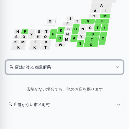
A
A
I
Y
M
I
O
T
N
F
F
G
T
I
S
G
N
K
N
F
S
T
Y
H
N
S
S
O
H
O
Y
O
A
C
M
T
K
M
E
K
S
W
K
K
K
T
店舗がない場合でも、他のお店を探せます