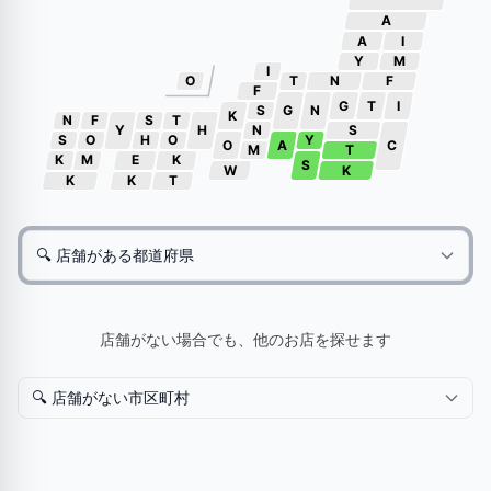
A
A
I
Y
M
I
O
T
N
F
F
G
T
I
S
G
N
K
N
F
S
T
Y
H
N
S
S
O
H
O
Y
O
A
C
M
T
K
M
E
K
S
W
K
K
K
T
店舗がない場合でも、他のお店を探せます