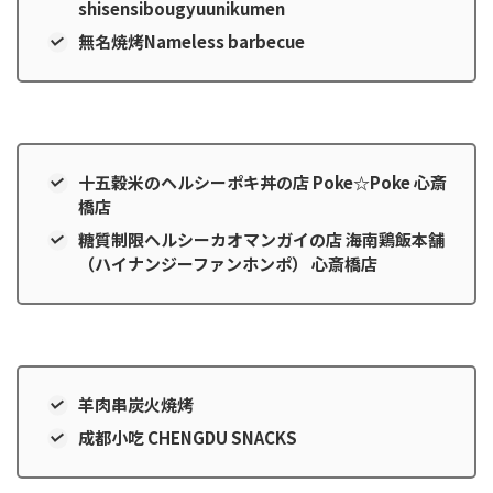
shisensibougyuunikumen
無名焼烤Nameless barbecue
十五穀米のヘルシーポキ丼の店 Poke☆Poke 心斎
橋店
糖質制限ヘルシーカオマンガイの店 海南鶏飯本舗
（ハイナンジーファンホンポ） 心斎橋店
羊肉串炭火焼烤
成都小吃 CHENGDU SNACKS