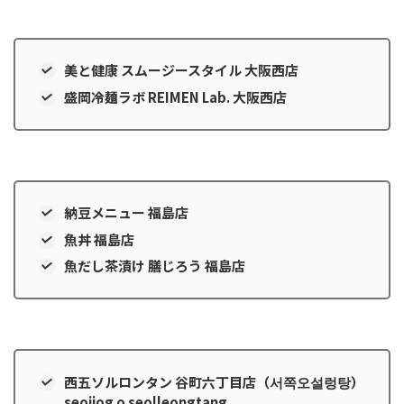
美と健康 スムージースタイル 大阪西店
盛岡冷麺ラボ REIMEN Lab. 大阪西店
納豆メニュー 福島店
魚丼 福島店
魚だし茶漬け 膳じろう 福島店
西五ソルロンタン 谷町六丁目店（서쪽오설렁탕）
seojjog o seolleongtang