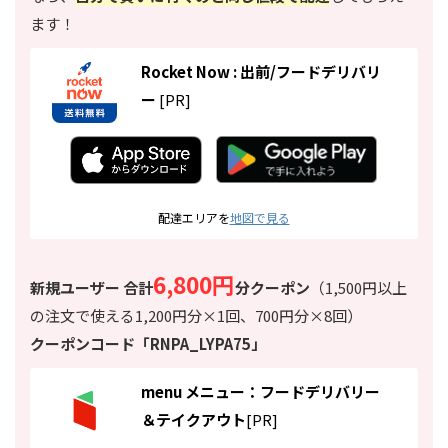
ます！
Rocket Now : 出前/フードデリバリ
ー
[PR]
配達エリアを
地図で見る
6,800円
新規ユーザー
合計
分
クーポン
（1,500円以上
の注文で使える1,200円分×1回、700円分×8回）
クーポンコード「
RNPA_LYPA75
」
menu メニュー：フードデリバリー
＆テイクアウト
[PR]